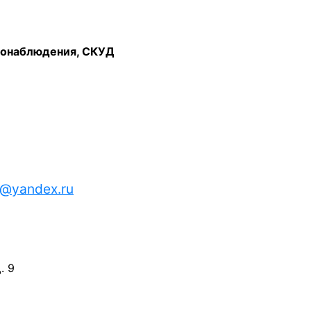
еонаблюдения, СКУД
n@yandex.ru
. 9