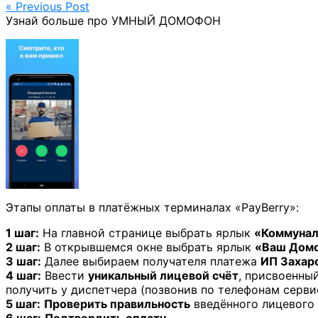
« Previous Post
Узнай больше про УМНЫЙ ДОМОФОН
Этапы оплаты в платёжных терминалах «PayBerry»:
1 шаг:
На главной странице выбрать ярлык
«Коммунал
2 шаг:
В открывшемся окне выбрать ярлык
«Ваш Дом
3 шаг:
Далее выбираем получателя платежа
ИП Захаро
4 шаг:
Ввести
уникальный лицевой счёт
, присвоенны
получить у диспетчера (позвонив по телефонам серв
5 шаг:
Проверить правильность
введённого лицевого 
6 шаг:
Подтвердить оплату