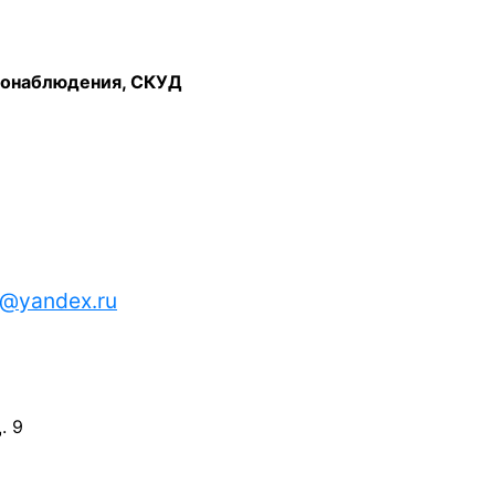
еонаблюдения, СКУД
n@yandex.ru
. 9