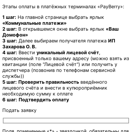
Этапы оплаты в платёжных терминалах «PayBerry»:
1 шаг:
На главной странице выбрать ярлык
«Коммунальные платежи»
2 шаг:
В открывшемся окне выбрать ярлык
«Ваш
Домофон»
3 шаг:
Далее выбираем получателя платежа
ИП
Захарова О. В.
4 шаг:
Ввести
уникальный лицевой счёт
,
присвоенный только вашему адресу (можно взять из
квитанции (поле "Лицевой счёт") или получить у
диспетчера (позвонив по телефонам сервисной
службы))
5 шаг:
Проверить правильность
введённого
лицевого счёта и внести в купюроприёмник
необходимую сумму к оплате
6 шаг:
Подтвердить оплату
Подать заявку
Поля, помеченные «*» - звездочкой, обязательны для