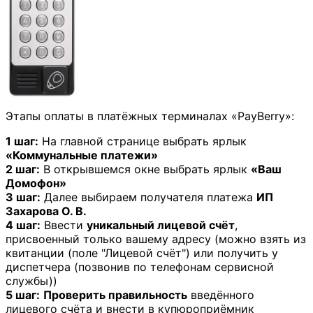
Этапы оплаты в платёжных терминалах «PayBerry»:
1 шаг:
На главной странице выбрать ярлык
«Коммунальные платежи»
2 шаг:
В открывшемся окне выбрать ярлык
«Ваш
Домофон»
3 шаг:
Далее выбираем получателя платежа
ИП
Захарова О. В.
4 шаг:
Ввести
уникальный лицевой счёт
,
присвоенный только вашему адресу (можно взять из
квитанции (поле "Лицевой счёт") или получить у
диспетчера (позвонив по телефонам сервисной
службы))
5 шаг:
Проверить правильность
введённого
лицевого счёта и внести в купюроприёмник