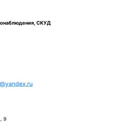
еонаблюдения, СКУД
n@yandex.ru
. 9