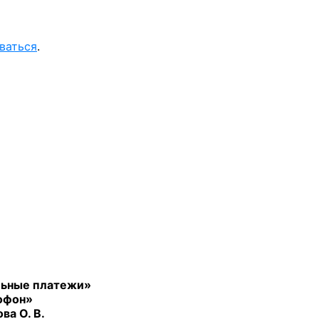
ваться
.
ьные платежи»
офон»
ва О. В.